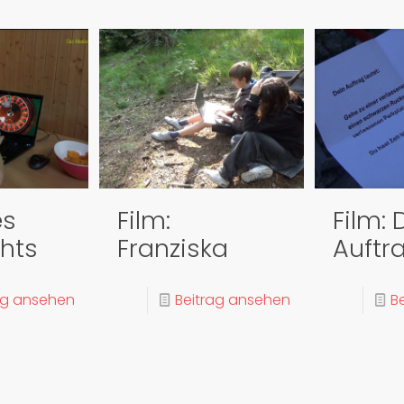
es
Film:
Film: 
chts
Franziska
Auftr
ag ansehen
Beitrag ansehen
B