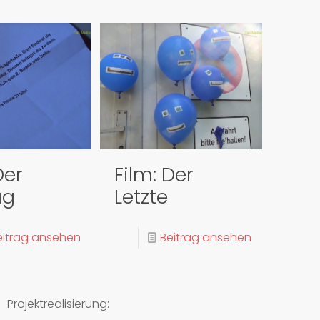
Der
Film: Der
ag
Letzte
eitrag ansehen
Beitrag ansehen
Projektrealisierung: